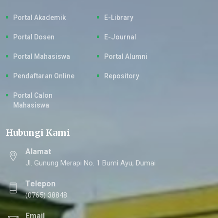
Portal Akademik
E-Library
Portal Dosen
E-Journal
Portal Mahasiswa
Portal Alumni
Pendaftaran Online
Repository
Portal Calon
Mahasiswa
Hubungi Kami
Alamat
Jl. Gunung Merapi No. 1 Bumi Ayu, Dumai
Telepon
(0765) 38848
Email