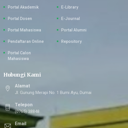
Portal Akademik
E-Library
Portal Dosen
E-Journal
Portal Mahasiswa
Portal Alumni
Pendaftaran Online
Repository
Portal Calon
Mahasiswa
Hubungi Kami
Alamat
Jl. Gunung Merapi No. 1 Bumi Ayu, Dumai
Telepon
(0765) 38848
Email