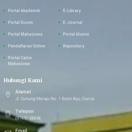
Portal Akademik
E-Library
Portal Dosen
E-Journal
Portal Mahasiswa
Portal Alumni
Pendaftaran Online
Repository
Portal Calon
Mahasiswa
Hubungi Kami
Alamat
Jl. Gunung Merapi No. 1 Bumi Ayu, Dumai
Telepon
(0765) 38848
Email