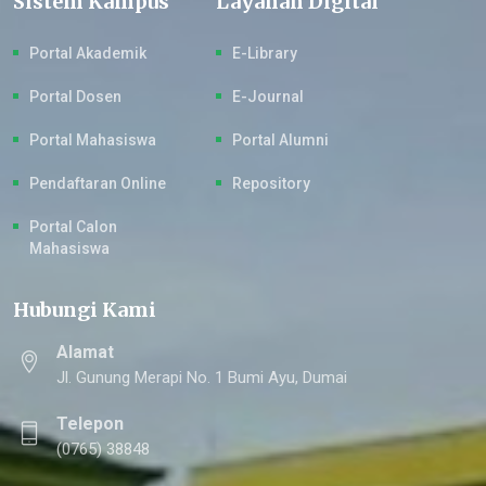
Sistem Kampus
Layanan Digital
Portal Akademik
E-Library
Portal Dosen
E-Journal
Portal Mahasiswa
Portal Alumni
Pendaftaran Online
Repository
Portal Calon
Mahasiswa
Hubungi Kami
Alamat
Jl. Gunung Merapi No. 1 Bumi Ayu, Dumai
Telepon
(0765) 38848